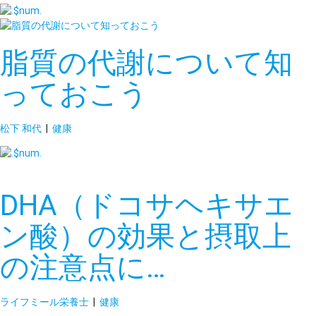
脂質の代謝について知
っておこう
松下 和代
|
健康
DHA（ドコサヘキサエ
ン酸）の効果と摂取上
の注意点に…
ライフミール栄養士
|
健康