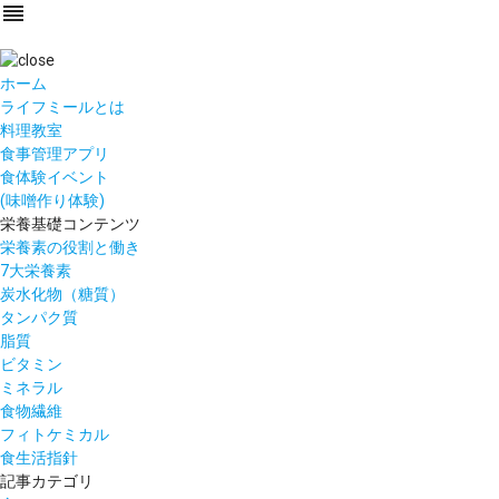
reorder
ホーム
ライフミールとは
料理教室
食事管理アプリ
食体験イベント
(味噌作り体験)
栄養基礎コンテンツ
栄養素の役割と働き
7大栄養素
炭水化物（糖質）
タンパク質
脂質
ビタミン
ミネラル
食物繊維
フィトケミカル
食生活指針
記事カテゴリ