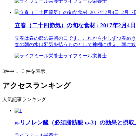
ライフミール栄養士
立春（二十四節気）の旬な食材 : 2017年2月4日
立春は春の節の最初の日です。これから少しずつ春めき
春の朝の水は邪気を払うものとして神棚に供え、朝に絞
ライフミール栄養士
3件中 1 - 3 件を表示
アクセスランキング
人気記事ランキング
α-リノレン酸（必須脂肪酸 ω-3）の効果と摂
ライフミール栄養士