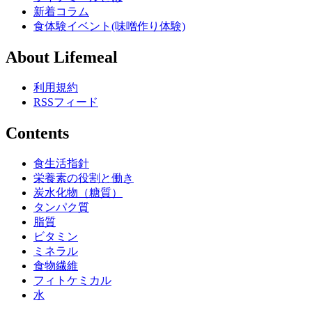
新着コラム
食体験イベント(味噌作り体験)
About Lifemeal
利用規約
RSSフィード
Contents
食生活指針
栄養素の役割と働き
炭水化物（糖質）
タンパク質
脂質
ビタミン
ミネラル
食物繊維
フィトケミカル
水