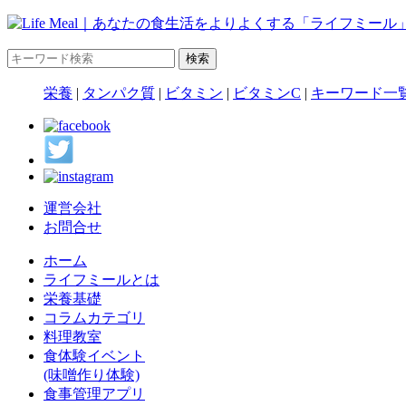
栄養
|
タンパク質
|
ビタミン
|
ビタミンC
|
キーワード一
運営会社
お問合せ
ホーム
ライフミールとは
栄養基礎
コラムカテゴリ
料理教室
食体験イベント
(味噌作り体験)
食事管理アプリ