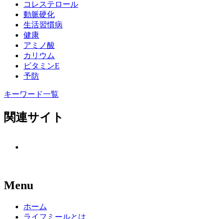
コレステロール
動脈硬化
生活習慣病
健康
アミノ酸
カリウム
ビタミンE
予防
キーワード一覧
関連サイト
Menu
ホーム
ライフミールとは