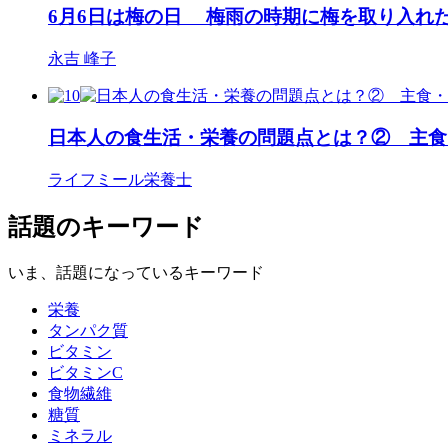
6月6日は梅の日 梅雨の時期に梅を取り入れ
永吉 峰子
日本人の食生活・栄養の問題点とは？② 主食
ライフミール栄養士
話題のキーワード
いま、話題になっているキーワード
栄養
タンパク質
ビタミン
ビタミンC
食物繊維
糖質
ミネラル