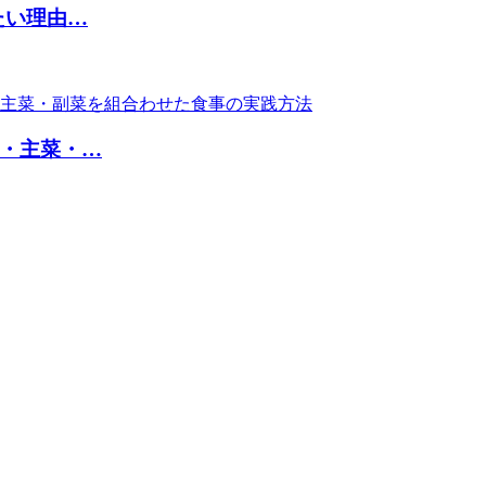
たい理由…
・主菜・…