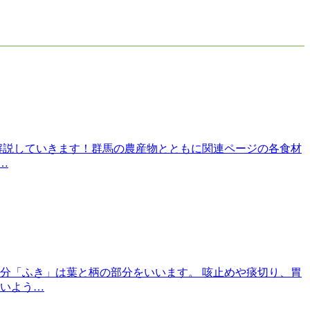
解説していきます！群馬の農産物とともに関連ページの各食材
…
分「ふき」は葉と柄の部分をいいます。 咳止めや痰切り、胃
いよう…