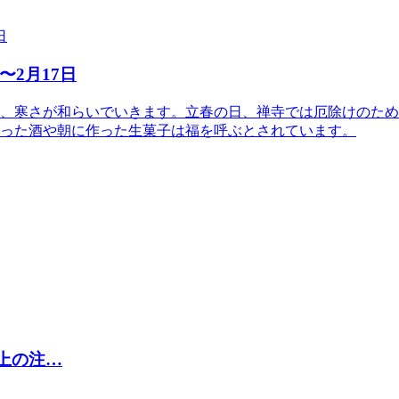
〜2月17日
、寒さが和らいでいきます。立春の日、禅寺では厄除けのため
った酒や朝に作った生菓子は福を呼ぶとされています。
取上の注…