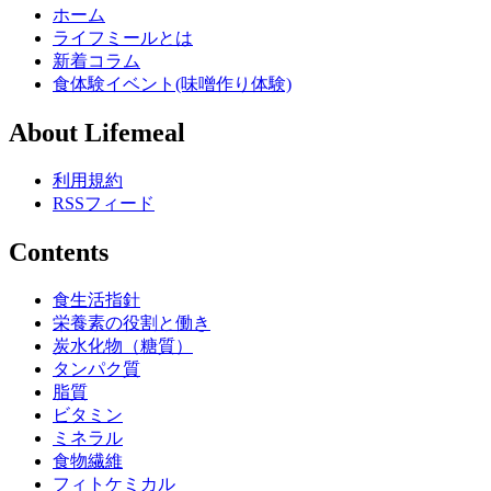
ホーム
ライフミールとは
新着コラム
食体験イベント(味噌作り体験)
About Lifemeal
利用規約
RSSフィード
Contents
食生活指針
栄養素の役割と働き
炭水化物（糖質）
タンパク質
脂質
ビタミン
ミネラル
食物繊維
フィトケミカル