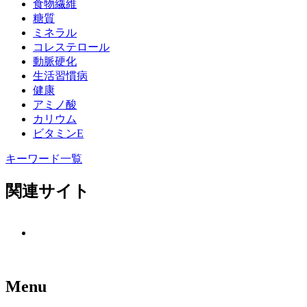
食物繊維
糖質
ミネラル
コレステロール
動脈硬化
生活習慣病
健康
アミノ酸
カリウム
ビタミンE
キーワード一覧
関連サイト
Menu