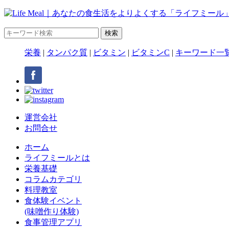
栄養
|
タンパク質
|
ビタミン
|
ビタミンC
|
キーワード一
運営会社
お問合せ
ホーム
ライフミールとは
栄養基礎
コラムカテゴリ
料理教室
食体験イベント
(味噌作り体験)
食事管理アプリ