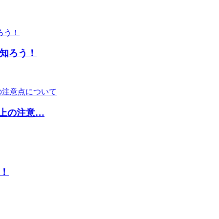
知ろう！
取上の注意…
！