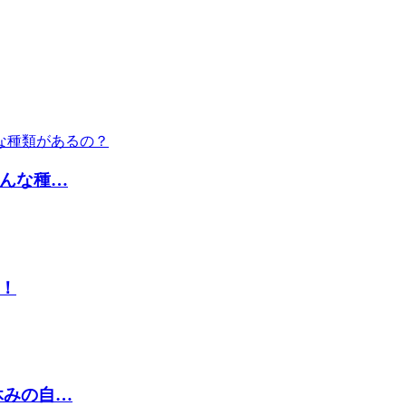
んな種…
！
休みの自…