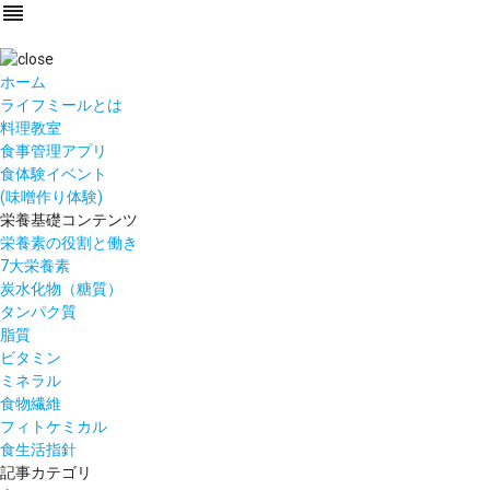
reorder
ホーム
ライフミールとは
料理教室
食事管理アプリ
食体験イベント
(味噌作り体験)
栄養基礎コンテンツ
栄養素の役割と働き
7大栄養素
炭水化物（糖質）
タンパク質
脂質
ビタミン
ミネラル
食物繊維
フィトケミカル
食生活指針
記事カテゴリ