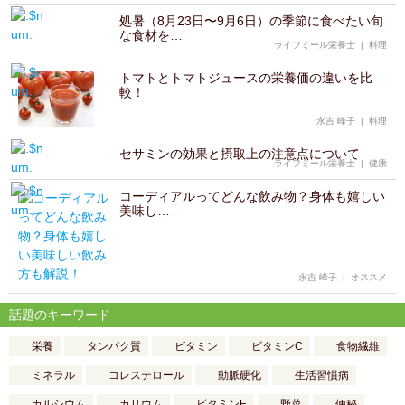
処暑（8月23日〜9月6日）の季節に食べたい旬
な食材を…
ライフミール栄養士
|
料理
トマトとトマトジュースの栄養価の違いを比
較！
永吉 峰子
|
料理
セサミンの効果と摂取上の注意点について
ライフミール栄養士
|
健康
コーディアルってどんな飲み物？身体も嬉しい
美味し…
永吉 峰子
|
オススメ
話題のキーワード
栄養
タンパク質
ビタミン
ビタミンC
食物繊維
ミネラル
コレステロール
動脈硬化
生活習慣病
カルシウム
カリウム
ビタミンE
野菜
便秘