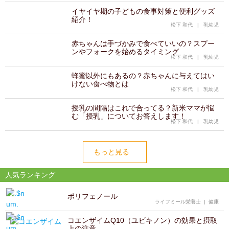
イヤイヤ期の子どもの食事対策と便利グッズ
紹介！
松下 和代
|
乳幼児
赤ちゃんは手づかみで食べていいの？スプー
ンやフォークを始めるタイミング
松下 和代
|
乳幼児
蜂蜜以外にもあるの？赤ちゃんに与えてはい
けない食べ物とは
松下 和代
|
乳幼児
授乳の間隔はこれで合ってる？新米ママが悩
む「授乳」についてお答えします！
松下 和代
|
乳幼児
もっと見る
人気ランキング
ポリフェノール
ライフミール栄養士
|
健康
コエンザイムQ10（ユビキノン）の効果と摂取
上の注意…