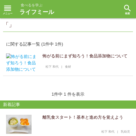
食べるを学ぶ
reorder
search
ライフミール
「」
に関する記事一覧 (1件中 1件)
怖がる前にまず知ろう！食品添加物について
松下 和代
|
食材
1件中 1 件を表示
新着記事
離乳食スタート！基本と進め方を覚えよう
松下 和代
|
乳幼児