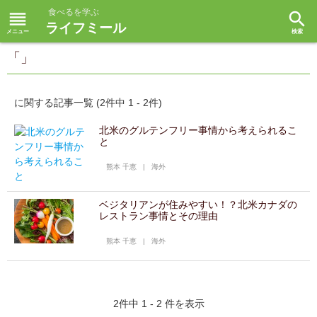
食べるを学ぶ
reorder
search
ライフミール
「」
に関する記事一覧 (2件中 1 - 2件)
北米のグルテンフリー事情から考えられるこ
と
熊本 千恵
|
海外
ベジタリアンが住みやすい！？北米カナダの
レストラン事情とその理由
熊本 千恵
|
海外
2件中 1 - 2 件を表示