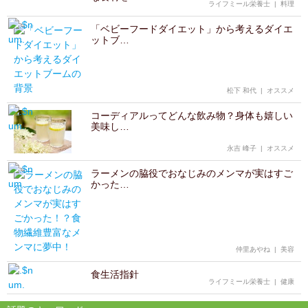
ライフミール栄養士
|
料理
「ベビーフードダイエット」から考えるダイエ
ットブ…
松下 和代
|
オススメ
コーディアルってどんな飲み物？身体も嬉しい
美味し…
永吉 峰子
|
オススメ
ラーメンの脇役でおなじみのメンマが実はすご
かった…
仲里あやね
|
美容
食生活指針
ライフミール栄養士
|
健康