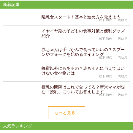
新着記事
離乳食スタート！基本と進め方を覚えよう
松下 和代
|
乳幼児
イヤイヤ期の子どもの食事対策と便利グッズ
紹介！
松下 和代
|
乳幼児
赤ちゃんは手づかみで食べていいの？スプー
ンやフォークを始めるタイミング
松下 和代
|
乳幼児
蜂蜜以外にもあるの？赤ちゃんに与えてはい
けない食べ物とは
松下 和代
|
乳幼児
授乳の間隔はこれで合ってる？新米ママが悩
む「授乳」についてお答えします！
松下 和代
|
乳幼児
もっと見る
人気ランキング