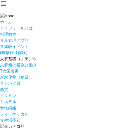
reorder
ホーム
ライフミールとは
料理教室
食事管理アプリ
食体験イベント
(味噌作り体験)
栄養基礎コンテンツ
栄養素の役割と働き
7大栄養素
炭水化物（糖質）
タンパク質
脂質
ビタミン
ミネラル
食物繊維
フィトケミカル
食生活指針
記事カテゴリ