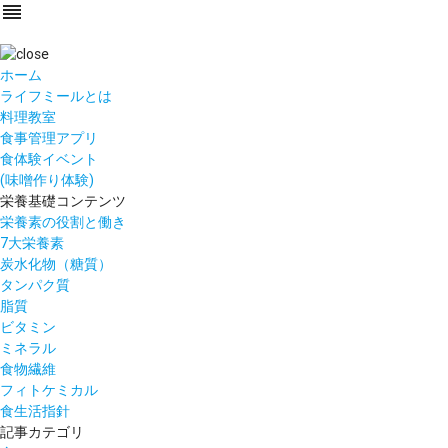
reorder
ホーム
ライフミールとは
料理教室
食事管理アプリ
食体験イベント
(味噌作り体験)
栄養基礎コンテンツ
栄養素の役割と働き
7大栄養素
炭水化物（糖質）
タンパク質
脂質
ビタミン
ミネラル
食物繊維
フィトケミカル
食生活指針
記事カテゴリ