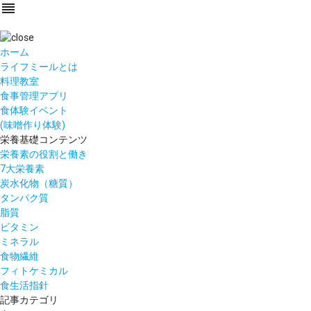
reorder
ホーム
ライフミールとは
料理教室
食事管理アプリ
食体験イベント
(味噌作り体験)
栄養基礎コンテンツ
栄養素の役割と働き
7大栄養素
炭水化物（糖質）
タンパク質
脂質
ビタミン
ミネラル
食物繊維
フィトケミカル
食生活指針
記事カテゴリ