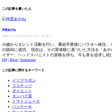
この記事を書いた人
仲里あやね
小顔フェイシャルヨガインストラクター
16歳からタレント活動を行い、番組卒業後にパラオへ移住
の脱却に成功。 現在は、その実体験に基づいた方法を「あ
イザー、ヘッドスパニストの資格を持ち、今も美を追求し続
HP
|
Blog
|
Instagram
この記事に関するキーワード
イソフラボン
ココナッツ
ダイエット
タンパク質
トマトジュース
パンケーキ
ホットケーキ