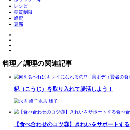
レシピ
糖質制限
蜂蜜
豆腐
料理／調理の関連記事
糀（こうじ）を取り入れて腸活しよう！
永吉 峰子
【食べ合わせのコツ③】きれいをサポートする