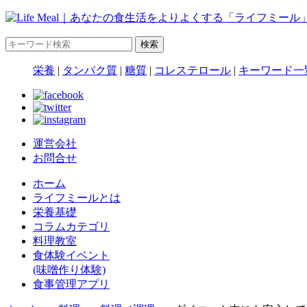
栄養
|
タンパク質
|
糖質
|
コレステロール
|
キーワード一
運営会社
お問合せ
ホーム
ライフミールとは
栄養基礎
コラムカテゴリ
料理教室
食体験イベント
(味噌作り体験)
食事管理アプリ