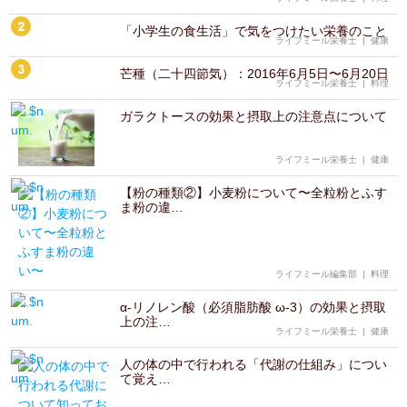
「小学生の食生活」で気をつけたい栄養のこと
ライフミール栄養士
|
健康
芒種（二十四節気）：2016年6月5日〜6月20日
ライフミール栄養士
|
料理
ガラクトースの効果と摂取上の注意点について
ライフミール栄養士
|
健康
【粉の種類②】小麦粉について〜全粒粉とふす
ま粉の違…
ライフミール編集部
|
料理
α-リノレン酸（必須脂肪酸 ω-3）の効果と摂取
上の注…
ライフミール栄養士
|
健康
人の体の中で行われる「代謝の仕組み」につい
て覚え…