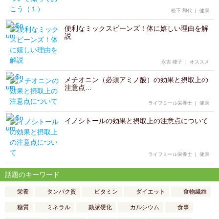
松下 和代
|
健康
便利なミックスビーンズ！体に嬉しい理由を解
説
永吉 峰子
|
オススメ
メチオニン（必須アミノ酸）の効果と摂取上の
注意点…
ライフミール栄養士
|
健康
イノシトールの効果と摂取上の注意点について
ライフミール栄養士
|
健康
話題のキーワード
栄養
タンパク質
ビタミン
ダイエット
食物繊維
糖質
ミネラル
動脈硬化
カルシウム
食事