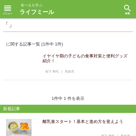
食べるを学ぶ
reorder
search
ライフミール
「」
に関する記事一覧 (1件中 1件)
イヤイヤ期の子どもの食事対策と便利グッズ
紹介！
松下 和代
|
乳幼児
1件中 1 件を表示
新着記事
離乳食スタート！基本と進め方を覚えよう
松下 和代
|
乳幼児