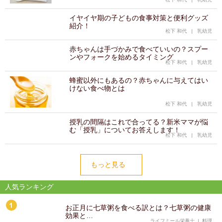
イヤイヤ期の子どもの食事対策と便利グッズ
紹介！
松下 和代
|
乳幼児
赤ちゃんは手づかみで食べていいの？スプー
ンやフォークを始めるタイミング
松下 和代
|
乳幼児
蜂蜜以外にもあるの？赤ちゃんに与えてはい
けない食べ物とは
松下 和代
|
乳幼児
授乳の間隔はこれで合ってる？新米ママが悩
む「授乳」についてお答えします！
松下 和代
|
乳幼児
もっと見る
人気ランキング
お正月に七草粥を食べる訳とは？七草粥の健康
効果と…
ライフミール栄養士
|
料理