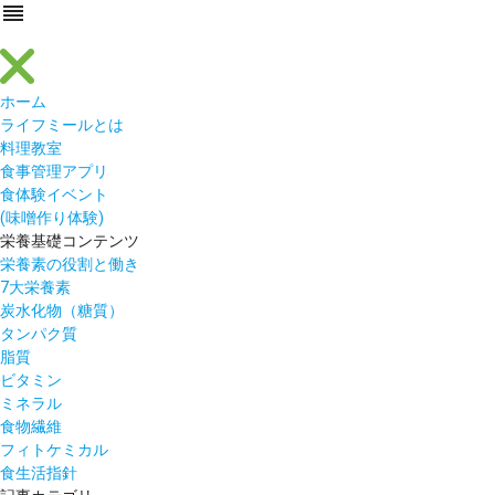
reorder
ホーム
ライフミールとは
料理教室
食事管理アプリ
食体験イベント
(味噌作り体験)
栄養基礎コンテンツ
栄養素の役割と働き
7大栄養素
炭水化物（糖質）
タンパク質
脂質
ビタミン
ミネラル
食物繊維
フィトケミカル
食生活指針