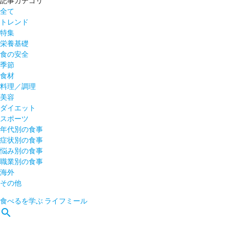
記事カテゴリ
全て
トレンド
特集
栄養基礎
食の安全
季節
食材
料理／調理
美容
ダイエット
スポーツ
年代別の食事
症状別の食事
悩み別の食事
職業別の食事
海外
その他
食べるを学ぶ
ライフミール
search