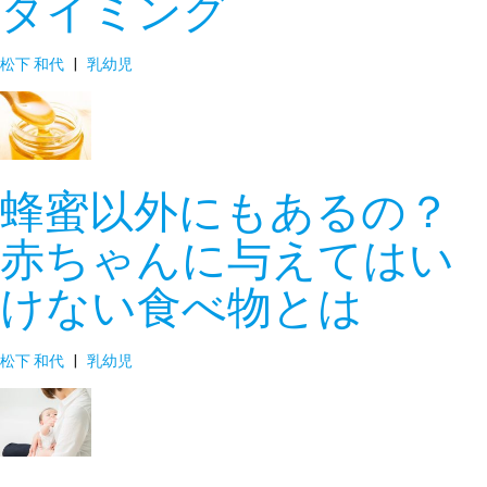
タイミング
松下 和代
|
乳幼児
蜂蜜以外にもあるの？
赤ちゃんに与えてはい
けない食べ物とは
松下 和代
|
乳幼児