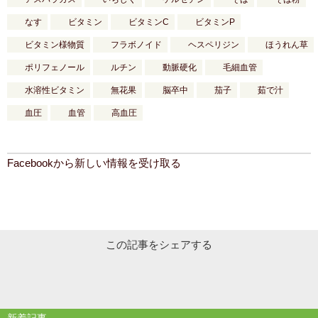
なす
ビタミン
ビタミンC
ビタミンP
ビタミン様物質
フラボノイド
ヘスペリジン
ほうれん草
ポリフェノール
ルチン
動脈硬化
毛細血管
水溶性ビタミン
無花果
脳卒中
茄子
茹で汁
血圧
血管
高血圧
Facebookから新しい情報を受け取る
この記事をシェアする
新着記事