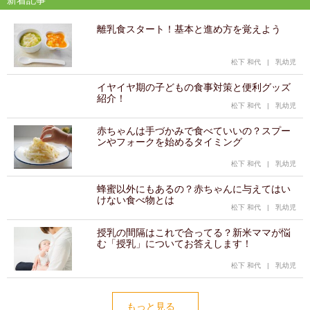
離乳食スタート！基本と進め方を覚えよう
松下 和代
|
乳幼児
イヤイヤ期の子どもの食事対策と便利グッズ
紹介！
松下 和代
|
乳幼児
赤ちゃんは手づかみで食べていいの？スプー
ンやフォークを始めるタイミング
松下 和代
|
乳幼児
蜂蜜以外にもあるの？赤ちゃんに与えてはい
けない食べ物とは
松下 和代
|
乳幼児
授乳の間隔はこれで合ってる？新米ママが悩
む「授乳」についてお答えします！
松下 和代
|
乳幼児
もっと見る