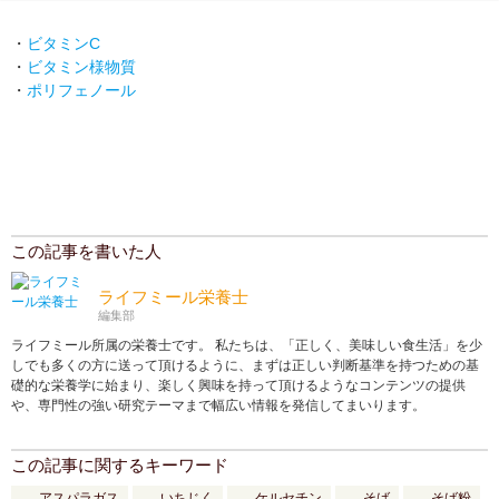
・
ビタミンC
・
ビタミン様物質
・
ポリフェノール
この記事を書いた人
ライフミール栄養士
編集部
ライフミール所属の栄養士です。 私たちは、「正しく、美味しい食生活」を少
しでも多くの方に送って頂けるように、まずは正しい判断基準を持つための基
礎的な栄養学に始まり、楽しく興味を持って頂けるようなコンテンツの提供
や、専門性の強い研究テーマまで幅広い情報を発信してまいります。
この記事に関するキーワード
アスパラガス
いちじく
ケルセチン
そば
そば粉