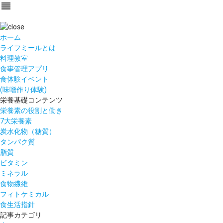
reorder
ホーム
ライフミールとは
料理教室
食事管理アプリ
食体験イベント
(味噌作り体験)
栄養基礎コンテンツ
栄養素の役割と働き
7大栄養素
炭水化物（糖質）
タンパク質
脂質
ビタミン
ミネラル
食物繊維
フィトケミカル
食生活指針
記事カテゴリ