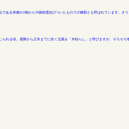
位である単糖が2個から10個程度結びついたもので少糖類とも呼ばれています。オ
じられる頃。霜降から立冬までに吹く北風を「木枯らし」と呼びますが、そろそろ