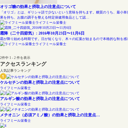
オリゴ糖の効果と摂取上の注意点について
「オリゴ」とは、ギリシャ語で少ないという意味を持ちます。糖質のうち、最小単
果を持ち、お腹の調子を整える特定保健用食品として認…
ライフミール栄養士
霜降（二十四節気）: 2016年10月23日〜11月6日
霜が降り始める時期です。日が短くなり、木々の紅葉が始まるので本格的な秋を感
ライフミール栄養士
2件中 1 - 2 件を表示
アクセスランキング
人気記事ランキング
ケルセチンの効果と摂取上の注意点について
ライフミール栄養士
アルギン酸の効果と摂取上の注意点について
ライフミール栄養士
メチオニン（必須アミノ酸）の効果と摂取上の注意点…
ライフミール栄養士