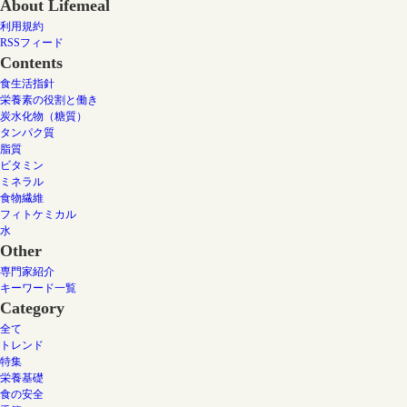
About Lifemeal
利用規約
RSSフィード
Contents
食生活指針
栄養素の役割と働き
炭水化物（糖質）
タンパク質
脂質
ビタミン
ミネラル
食物繊維
フィトケミカル
水
Other
専門家紹介
キーワード一覧
Category
全て
トレンド
特集
栄養基礎
食の安全