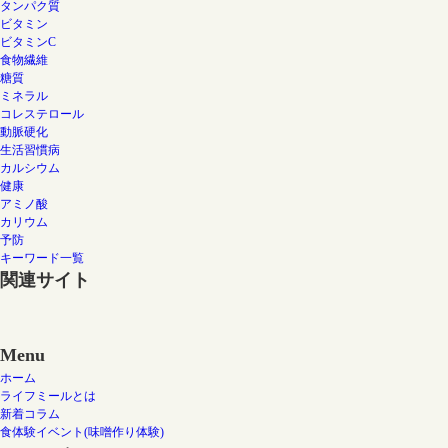
タンパク質
ビタミン
ビタミンC
食物繊維
糖質
ミネラル
コレステロール
動脈硬化
生活習慣病
カルシウム
健康
アミノ酸
カリウム
予防
キーワード一覧
関連サイト
Menu
ホーム
ライフミールとは
新着コラム
食体験イベント(味噌作り体験)