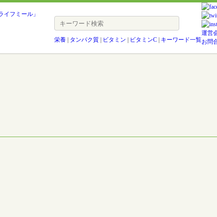
運営
栄養
|
タンパク質
|
ビタミン
|
ビタミンC
|
キーワード一覧
お問