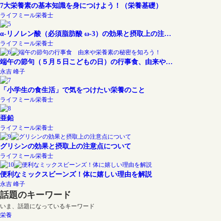
7大栄養素の基本知識を身につけよう！（栄養基礎）
ライフミール栄養士
α-リノレン酸（必須脂肪酸 ω-3）の効果と摂取上の注…
ライフミール栄養士
端午の節句（５月５日こどもの日）の行事食、由来や…
永吉 峰子
「小学生の食生活」で気をつけたい栄養のこと
ライフミール栄養士
亜鉛
ライフミール栄養士
グリシンの効果と摂取上の注意点について
ライフミール栄養士
便利なミックスビーンズ！体に嬉しい理由を解説
永吉 峰子
話題のキーワード
いま、話題になっているキーワード
栄養