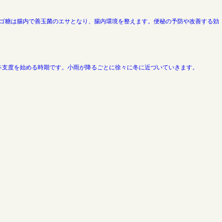
リゴ糖は腸内で善玉菌のエサとなり、腸内環境を整えます。便秘の予防や改善する効
冬支度を始める時期です。小雨が降るごとに徐々に冬に近づいていきます。