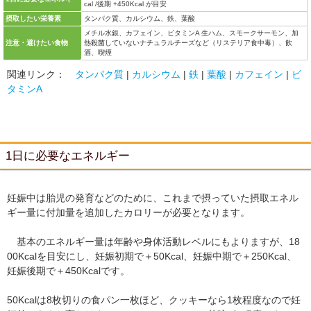
cal /後期 +450Kcal が目安
摂取したい栄養素
タンパク質、カルシウム、鉄、葉酸
メチル水銀、カフェイン、ビタミンA 生ハム、スモークサーモン、加
注意・避けたい食物
熱殺菌していないナチュラルチーズなど（リステリア食中毒）、飲
酒、喫煙
関連リンク：
タンパク質
|
カルシウム
|
鉄
|
葉酸
|
カフェイン
|
ビ
タミンA
1日に必要なエネルギー
妊娠中は胎児の発育などのために、これまで摂っていた摂取エネル
ギー量に付加量を追加したカロリーが必要となります。
基本のエネルギー量は年齢や身体活動レベルにもよりますが、18
00Kcalを目安にし、妊娠初期で＋50Kcal、妊娠中期で＋250Kcal、
妊娠後期で＋450Kcalです。
50Kcalは8枚切りの食パン一枚ほど、クッキーなら1枚程度なので妊