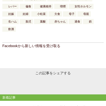
レバー
偏食
健康維持
喫煙
女性ホルモン
妊娠
妊婦
小松菜
欠食
母子
母親
生ハム
胎児
葉酸
赤ちゃん
過食
鉄
飲酒
Facebookから新しい情報を受け取る
この記事をシェアする
新着記事