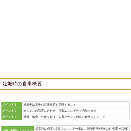
妊娠時の食事概要
ポイント１
妊娠中は母子の健康維持を意識すること
ポイント２
赤ちゃんの発育に合わせて摂取エネルギーを増加させる
ポイント３
過食、偏食、欠食を避け、栄養バランスの良い食事をすること
通常時に必要な1日のエネルギー量に、妊娠初期+50Kcal / 中期 +250K
1日に必要なエネルギー