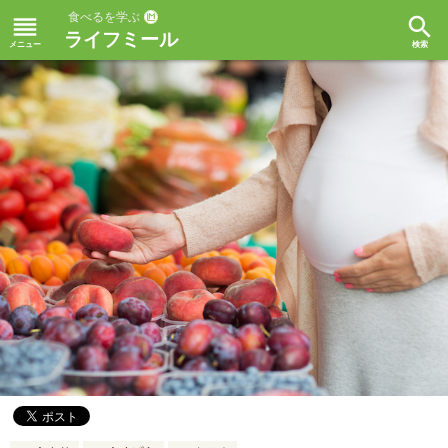
食べるを学ぶ
reorder
search
ライフミール