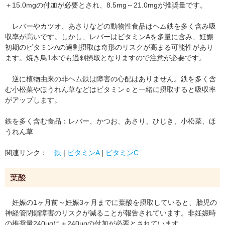
＋15.0mgの付加が必要とされ、8.5mg～21.0mgが推奨量です。
レバーやカツオ、あさりなどの動物性食品はヘム鉄を多く含み吸
収率が高いです。しかし、レバーはビタミンAを多量に含み、妊娠
初期のビタミンAの過剰摂取は奇形のリスクが高まる可能性があり
ます。焼き鳥1本でも過剰摂取となりますので注意が必要です。
逆に植物由来の非ヘム鉄は障害の心配はありません。鉄を多く含
む小松菜やほうれん草などはビタミンｃと一緒に摂取すると吸収率
がアップします。
鉄を多く含む食品：レバー、かつお、あさり、ひじき、小松菜、ほ
うれん草
関連リンク：
鉄
|
ビタミンA
|
ビタミンC
葉酸
妊娠の1ヶ月前～妊娠3ヶ月までに葉酸を摂取していると、胎児の
神経管閉鎖障害のリスクが減ることが報告されています。非妊娠時
の推奨量240μgに＋240μgの付加が必要とされています。