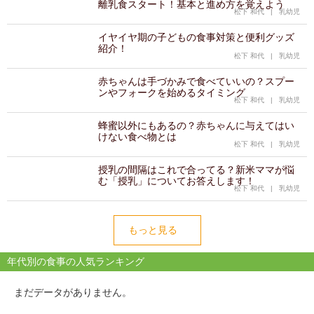
離乳食スタート！基本と進め方を覚えよう
松下 和代
|
乳幼児
イヤイヤ期の子どもの食事対策と便利グッズ
紹介！
松下 和代
|
乳幼児
赤ちゃんは手づかみで食べていいの？スプー
ンやフォークを始めるタイミング
松下 和代
|
乳幼児
蜂蜜以外にもあるの？赤ちゃんに与えてはい
けない食べ物とは
松下 和代
|
乳幼児
授乳の間隔はこれで合ってる？新米ママが悩
む「授乳」についてお答えします！
松下 和代
|
乳幼児
もっと見る
年代別の食事の人気ランキング
まだデータがありません。