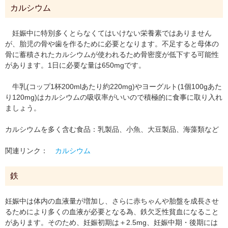
カルシウム
妊娠中に特別多くとらなくてはいけない栄養素ではありません
が、胎児の骨や歯を作るために必要となります。不足すると母体の
骨に蓄積されたカルシウムが使われるため骨密度が低下する可能性
があります。1日に必要な量は650mgです。
牛乳(コップ1杯200mlあたり約220mg)やヨーグルト(1個100gあた
り120mg)はカルシウムの吸収率がいいので積極的に食事に取り入れ
ましょう。
カルシウムを多く含む食品：乳製品、小魚、大豆製品、海藻類など
関連リンク：
カルシウム
鉄
妊娠中は体内の血液量が増加し、さらに赤ちゃんや胎盤を成長させ
るためにより多くの血液が必要となる為、鉄欠乏性貧血になること
があります。そのため、妊娠初期は＋2.5mg、妊娠中期・後期には