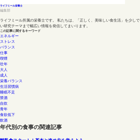
ライフミール栄養士
編集部
ライフミール所属の栄養士です。 私たちは、「正しく、美味しい食生活」を少し
い研究テーマまで幅広い情報を発信してまいります。
この記事に関するキーワード
エネルギー
ストレス
バランス
仕事
喫煙
壮年
大人
成人
栄養バランス
生活習慣病
睡眠不足
禁酒
自炊
青年
食欲低下
飲酒
年代別の食事の関連記事