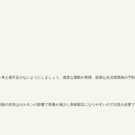
を考え過不足のないようにしましょう。適度な運動や禁煙、節酒も生活習慣病の予防
経後の女性はホルモンの影響で骨量が減少し骨粗鬆症になりやすいので注意が必要で