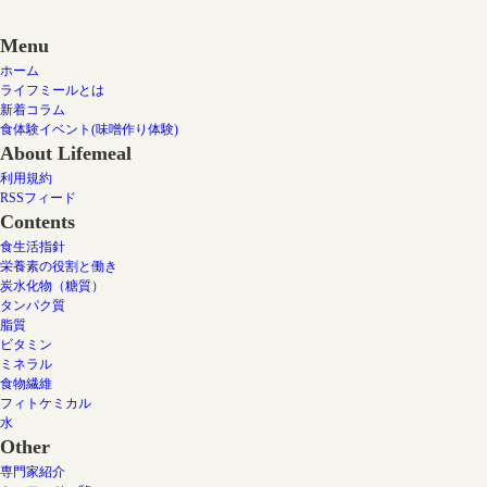
Menu
ホーム
ライフミールとは
新着コラム
食体験イベント(味噌作り体験)
About Lifemeal
利用規約
RSSフィード
Contents
食生活指針
栄養素の役割と働き
炭水化物（糖質）
タンパク質
脂質
ビタミン
ミネラル
食物繊維
フィトケミカル
水
Other
専門家紹介