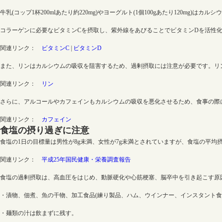
牛乳(コップ1杯200mlあたり約220mg)やヨーグルト(1個100gあたり120
コラーゲンに必要なビタミンCを摂取し、紫外線をあびることでビタミンDを活性
関連リンク：
ビタミンC
|
ビタミンD
また、リンはカルシウムの吸収を阻害するため、過剰摂取には注意が必要です。リ
関連リンク：
リン
さらに、アルコールやカフェインもカルシウムの吸収を悪化させるため、食事の際
関連リンク：
カフェイン
食塩の摂り過ぎに注意
食塩の1日の目標量は男性が8g未満、女性が7g未満とされていますが、食塩の平均摂取
関連リンク：
平成25年国民健康・栄養調査報告
食塩の過剰摂取は、高血圧をはじめ、動脈硬化や心筋梗塞、脳卒中を引き起こす原
・漬物、佃煮、魚の干物、加工食品(練り製品、ハム、ウインナー、インスタント食
・麺類の汁は飲まずに残す。