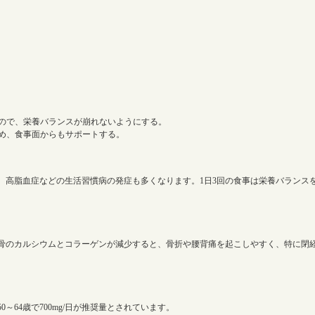
ので、栄養バランスが崩れないようにする。
め、食事面からもサポートする。
、高脂血症などの生活習慣病の発症も多くなります。1日3回の食事は栄養バランス
。骨のカルシウムとコラーゲンが減少すると、骨折や腰背痛を起こしやすく、特に閉
日、50～64歳で700mg/日が推奨量とされています。