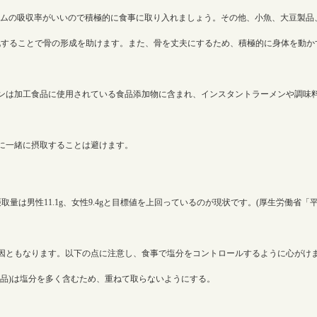
mg)はカルシウムの吸収率がいいので積極的に食事に取り入れましょう。その他、小魚、大豆
化することで骨の形成を助けます。また、骨を丈夫にするため、積極的に身体を動か
ンは加工食品に使用されている食品添加物に含まれ、インスタントラーメンや調味
に一緒に摂取することは避けます。
量は男性11.1g、女性9.4gと目標値を上回っているのが現状です。(厚生労働省「
因ともなります。以下の点に注意し、食事で塩分をコントロールするように心がけ
品)は塩分を多く含むため、重ねて取らないようにする。