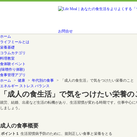
お問合せ
ホーム
ライフミールとは
栄養基礎
コラムカテゴリ
料理教室
食体験イベント
(味噌作り体験)
食事管理アプリ
ホーム
>
健康
>
年代別の食事
> 「成人の食生活」で気をつけたい栄養のこと
エネルギー
ストレス
バランス
「成人の食生活」で気をつけたい栄養の
就労、結婚、出産など生活の転機があり、生活習慣が変わる時期です。仕事中心に
しましょう。
成人の食事概要
ポイント１
生活習慣病予防のために、規則正しい食事と栄養をとる