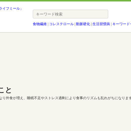
食物繊維
|
コレステロール
|
動脈硬化
|
生活習慣病
|
キーワード
こと
なり外食が増え、睡眠不足やストレス過剰により食事のリズムも乱れがちになりま