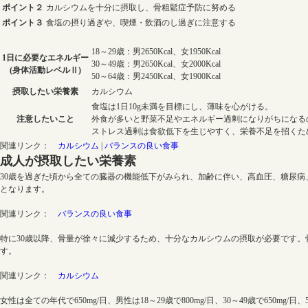
ポイント２
カルシウムを十分に摂取し、骨粗鬆症予防に努める
ポイント３
食塩の摂り過ぎや、喫煙・飲酒のし過ぎに注意する
18～29歳：男2650Kcal、女1950Kcal
1日に必要なエネルギー
30～49歳：男2650Kcal、女2000Kcal
(身体活動レベルⅡ)
50～64歳：男2450Kcal、女1900Kcal
摂取したい栄養素
カルシウム
食塩は1日10g未満を目標にし、薄味を心がける。
注意したいこと
外食が多いと野菜不足やエネルギー過剰になりがちになる
ストレス過剰は食欲低下を生じやすく、栄養不足を招くた
関連リンク：
カルシウム
|
バランスの良い食事
成人が摂取したい栄養素
30歳を過ぎた頃から全ての臓器の機能低下がみられ、加齢に伴い、高血圧、糖尿病
となります。
関連リンク：
バランスの良い食事
特に30歳以降、骨量が徐々に減少するため、十分なカルシウムの摂取が必要です
す。
関連リンク：
カルシウム
女性は全ての年代で650mg/日、男性は18～29歳で800mg/日、30～49歳で650mg/