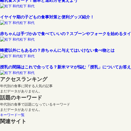
離乳食スタート！基本と進め方を覚えよう
松下 和代
イヤイヤ期の子どもの食事対策と便利グッズ紹介！
松下 和代
赤ちゃんは手づかみで食べていいの？スプーンやフォークを始めるタイ
松下 和代
蜂蜜以外にもあるの？赤ちゃんに与えてはいけない食べ物とは
松下 和代
授乳の間隔はこれで合ってる？新米ママが悩む「授乳」についてお答え
松下 和代
アクセスランキング
年代別の食事に関する人気の記事
まだデータがありません。
話題のキーワード
年代別の食事で話題になっているキーワード
まだデータがありません。
キーワード一覧
関連サイト