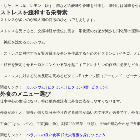
・しそ、三つ葉、レモン、ゆず、酢などの酸味や香味を利用し、味付けは薄味を心
ストレスを緩和する栄養素
ストレスが多いのが成人期の特徴のひとつでもあります。
ストレスを受けると、交感神経が優位に働き、消化液の分泌が減少し消化管の運動
・神経を沈めるカルシウム
・ストレスに対抗する副腎皮質ホルモンを作成するためのビタミンC（イチゴ、オ
・精神を安定させるセロトニンややる気を起こすアドレナリンの作成に必要なビタ
・ストレスに対する防御反応を高めるビタミンE（ナッツ類（アーモンド、ピーナッ
関連リンク：
カルシウム
|
ビタミンC
|
ビタミンB群
|
ビタミンE
外食のメニュー選び
仕事中心の生活になり、特に単身生活者は外食に依存しやすくなります。
外食が続くと、栄養が偏り塩分を摂り過ぎる傾向が高いので注意が必要です。外食
主食(ごはん、パン)、主菜(肉、魚)、副菜2品(野菜、豆類)、汁物の組み合わ
関連リンク：
バランスの良い食事
|
7大栄養素を身につけよう