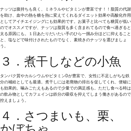
ナッツは腹持ちも良く、ミネラルやビタミンが豊富です！！脂質の代謝
を助け、血中の熱を糖を熱に変えてくれるダイエット効果や高酸化作用
としてアイチエイジングにも効果的です。お菓子と比べても糖質が低い
のでオススメですが、ナッツは脂質も多く含まれてるので食べ過ぎると
太る原因にも。１日あたりだいたい手のひら一掴み分ほどに抑えること
と、塩などで味付けされたものでなく、素焼きのナッツを選びましょ
う。
３．煮干しなどの小魚
タンパク質やカルシウムやビタミンDが豊富で、女性に不足しがちな鉄
分の補給としても最適。煮干しには老廃物の排出を促してくれ、便秘に
も効果的。噛みごたえもあるので少量での満足感も。ただし食べる時は
の飲み物としてカフェインは鉄分の吸収を抑えてしまう働きがあるので
控えましょう。
４．さつまいも、栗、
かぼちゃ