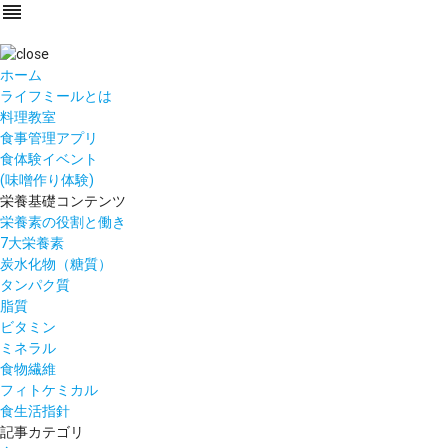
reorder
ホーム
ライフミールとは
料理教室
食事管理アプリ
食体験イベント
(味噌作り体験)
栄養基礎コンテンツ
栄養素の役割と働き
7大栄養素
炭水化物（糖質）
タンパク質
脂質
ビタミン
ミネラル
食物繊維
フィトケミカル
食生活指針
記事カテゴリ