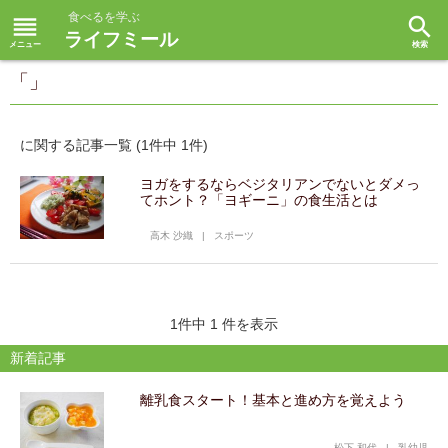
食べるを学ぶ
reorder
search
ライフミール
「」
に関する記事一覧 (1件中 1件)
ヨガをするならベジタリアンでないとダメっ
てホント？「ヨギーニ」の食生活とは
高木 沙織
|
スポーツ
1件中 1 件を表示
新着記事
離乳食スタート！基本と進め方を覚えよう
松下 和代
|
乳幼児