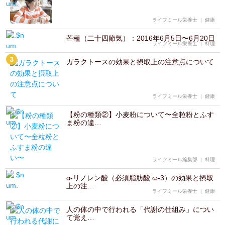
ライフミール栄養士
|
健康
芒種（二十四節気）：2016年6月5日〜6月20日
ライフミール栄養士
|
料理
ガラクトースの効果と摂取上の注意点について
ライフミール栄養士
|
健康
【粉の種類②】小麦粉について〜全粒粉とふす
ま粉の違…
ライフミール編集部
|
料理
α-リノレン酸（必須脂肪酸 ω-3）の効果と摂取
上の注…
ライフミール栄養士
|
健康
人の体の中で行われる「代謝の仕組み」につい
て覚え…