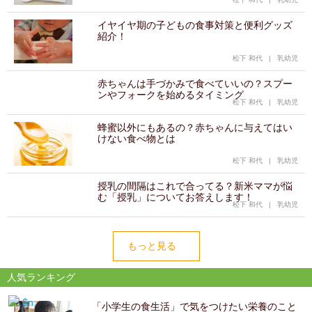
イヤイヤ期の子どもの食事対策と便利グッズ
紹介！
松下 和代
|
乳幼児
赤ちゃんは手づかみで食べていいの？スプー
ンやフォークを始めるタイミング
松下 和代
|
乳幼児
蜂蜜以外にもあるの？赤ちゃんに与えてはい
けない食べ物とは
松下 和代
|
乳幼児
授乳の間隔はこれで合ってる？新米ママが悩
む「授乳」についてお答えします！
松下 和代
|
乳幼児
もっと見る
人気ランキング
「小学生の食生活」で気をつけたい栄養のこと