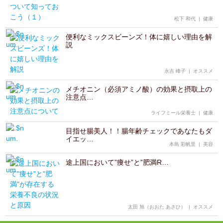
松下 和代
|
健康
便利なミックスビーンズ！体に嬉しい理由を解
説
永吉 峰子
|
オススメ
メチオニン（必須アミノ酸）の効果と摂取上の
注意点…
ライフミール栄養士
|
健康
目指せ腸美人！！腸年齢チェックであなたもダ
イエッ…
本島 彩帆里
|
美容
途上国において”痩せ”と”肥満R…
太田 旭（おおた あさひ）
|
オススメ