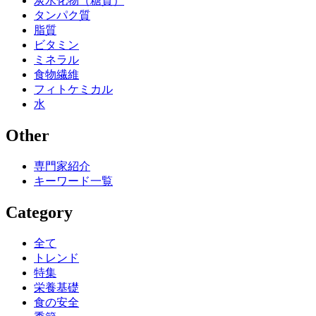
炭水化物（糖質）
タンパク質
脂質
ビタミン
ミネラル
食物繊維
フィトケミカル
水
Other
専門家紹介
キーワード一覧
Category
全て
トレンド
特集
栄養基礎
食の安全