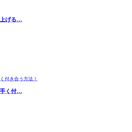
上げる…
手く付…