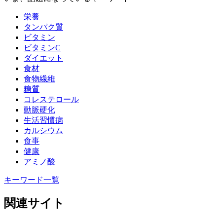
栄養
タンパク質
ビタミン
ビタミンC
ダイエット
食材
食物繊維
糖質
コレステロール
動脈硬化
生活習慣病
カルシウム
食事
健康
アミノ酸
キーワード一覧
関連サイト