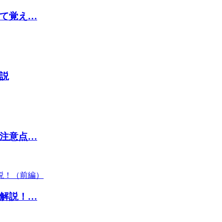
て覚え…
説
注意点…
解説！…