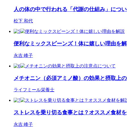
人の体の中で行われる「代謝の仕組み」につい
松下 和代
便利なミックスビーンズ！体に嬉しい理由を解
永吉 峰子
メチオニン（必須アミノ酸）の効果と摂取上の
ライフミール栄養士
ストレスを乗り切る食事とは？オススメ食材を
永吉 峰子