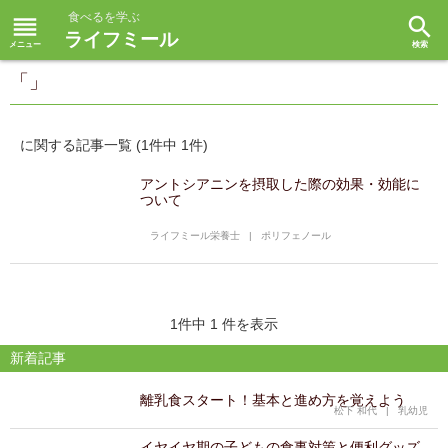
食べるを学ぶ
reorder
search
ライフミール
「」
に関する記事一覧 (1件中 1件)
アントシアニンを摂取した際の効果・効能に
ついて
ライフミール栄養士
|
ポリフェノール
1件中 1 件を表示
新着記事
離乳食スタート！基本と進め方を覚えよう
松下 和代
|
乳幼児
イヤイヤ期の子どもの食事対策と便利グッズ