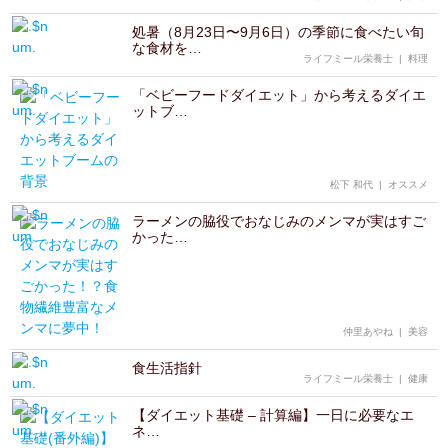
処暑（8月23日〜9月6日）の季節に食べたい旬
な食材を…
ライフミール栄養士
|
料理
「ベビーフードダイエット」から考えるダイエ
ットブ…
松下 和代
|
オススメ
ラーメンの脇役でおなじみのメンマが実はすご
かった…
仲里あやね
|
美容
食生活指針
ライフミール栄養士
|
健康
【ダイエット基礎 – 計算編】一日に必要なエ
ネ…