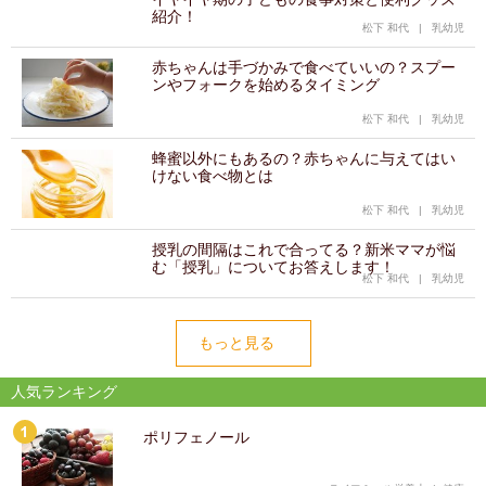
紹介！
松下 和代
|
乳幼児
赤ちゃんは手づかみで食べていいの？スプー
ンやフォークを始めるタイミング
松下 和代
|
乳幼児
蜂蜜以外にもあるの？赤ちゃんに与えてはい
けない食べ物とは
松下 和代
|
乳幼児
授乳の間隔はこれで合ってる？新米ママが悩
む「授乳」についてお答えします！
松下 和代
|
乳幼児
もっと見る
人気ランキング
ポリフェノール