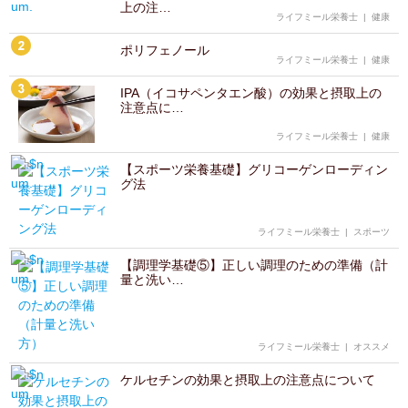
上の注…
ライフミール栄養士
|
健康
ポリフェノール
ライフミール栄養士
|
健康
IPA（イコサペンタエン酸）の効果と摂取上の
注意点に…
ライフミール栄養士
|
健康
【スポーツ栄養基礎】グリコーゲンローディン
グ法
ライフミール栄養士
|
スポーツ
【調理学基礎⑤】正しい調理のための準備（計
量と洗い…
ライフミール栄養士
|
オススメ
ケルセチンの効果と摂取上の注意点について