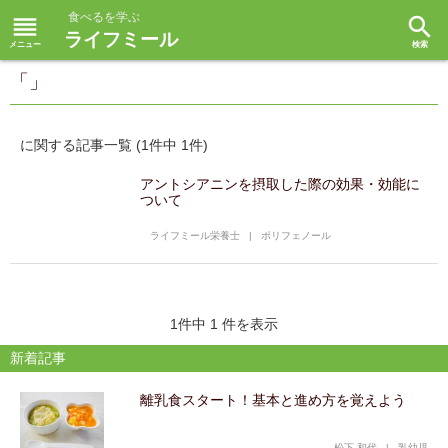
食べるを学ぶ
reorder
search
ライフミール
「」
に関する記事一覧 (1件中 1件)
アントシアニンを摂取した際の効果・効能に
ついて
ライフミール栄養士
|
ポリフェノール
1件中 1 件を表示
新着記事
離乳食スタート！基本と進め方を覚えよう
松下 和代
|
乳幼児