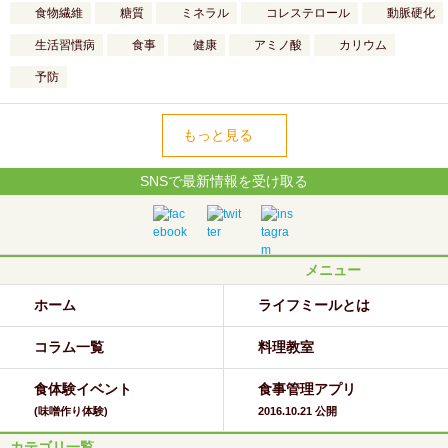
食物繊維
糖質
ミネラル
コレステロール
動脈硬化
生活習慣病
食事
健康
アミノ酸
カリウム
予防
もっと見る
SNSで最新情報を受け取る
メニュー
ホーム
ライフミールとは
コラム一覧
料理教室
食体験イベント
食事管理アプリ
(味噌作り体験)
2016.10.21 公開
カテゴリ一覧