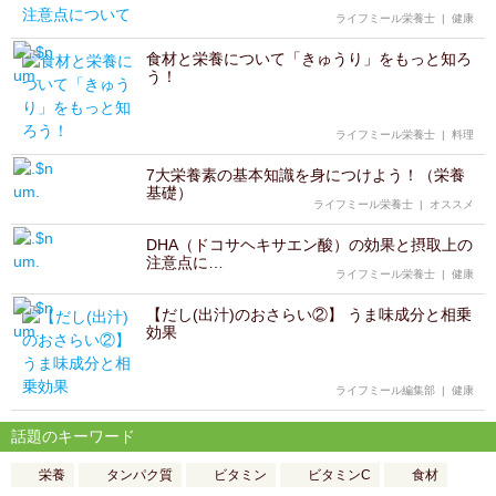
ライフミール栄養士
|
健康
食材と栄養について「きゅうり」をもっと知ろ
う！
ライフミール栄養士
|
料理
7大栄養素の基本知識を身につけよう！（栄養
基礎）
ライフミール栄養士
|
オススメ
DHA（ドコサヘキサエン酸）の効果と摂取上の
注意点に…
ライフミール栄養士
|
健康
【だし(出汁)のおさらい②】 うま味成分と相乗
効果
ライフミール編集部
|
健康
話題のキーワード
栄養
タンパク質
ビタミン
ビタミンC
食材