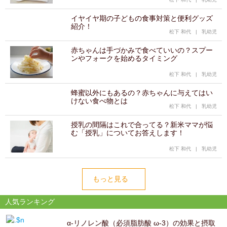
イヤイヤ期の子どもの食事対策と便利グッズ
紹介！
松下 和代
|
乳幼児
赤ちゃんは手づかみで食べていいの？スプー
ンやフォークを始めるタイミング
松下 和代
|
乳幼児
蜂蜜以外にもあるの？赤ちゃんに与えてはい
けない食べ物とは
松下 和代
|
乳幼児
授乳の間隔はこれで合ってる？新米ママが悩
む「授乳」についてお答えします！
松下 和代
|
乳幼児
もっと見る
人気ランキング
α-リノレン酸（必須脂肪酸 ω-3）の効果と摂取