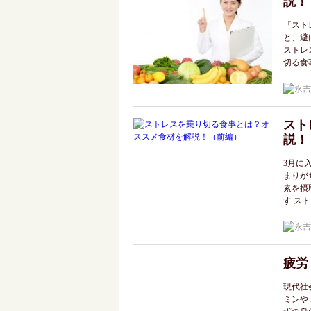
説！
「スト
と、避
ストレ
切る食
スト
説！
3月に
まりが
素を摂
す ス
疲労
現代社
ミンや