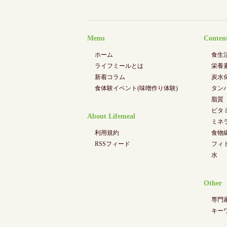
Menu
Conten
ホーム
食生
ライフミールとは
栄養
新着コラム
炭水
食体験イベント(味噌作り体験)
タン
脂質
ビタ
About Lifemeal
ミネ
利用規約
食物
RSSフィード
フィ
水
Other
専門
キー