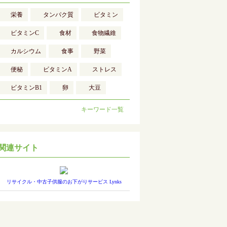
栄養
タンパク質
ビタミン
ビタミンC
食材
食物繊維
カルシウム
食事
野菜
便秘
ビタミンA
ストレス
ビタミンB1
卵
大豆
キーワード一覧
関連サイト
リサイクル・中古子供服のお下がりサービス Lynks