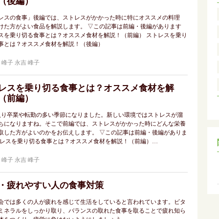
（後編）
レスの食事」後編では、ストレスがかかった時に特にオススメの料理
けた方がよい食品を解説します。 ▽この記事は前編・後編があります
スを乗り切る食事とは？オススメ食材を解説！（前編） ストレスを乗り
事とは？オススメ食材を解説！（後編）
永吉 峰子
レスを乗り切る食事とは？オススメ食材を解
（前編）
入り卒業や転勤の多い季節になりました。新しい環境ではストレスが溜
ちになりますね。そこで前編では、ストレスがかかった時にどんな栄養
取した方がよいのかをお伝えします。 ▽この記事は前編・後編がありま
トレスを乗り切る食事とは？オススメ食材を解説！（前編）…
永吉 峰子
・疲れやすい人の食事対策
会では多くの人が疲れを感じて生活をしていると言われています。ビタ
ミネラルをしっかり取り、バランスの取れた食事を取ることで疲れ知ら