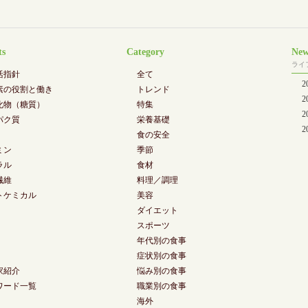
ts
Category
New
ライ
活指針
全て
素の役割と働き
トレンド
化物（糖質）
特集
2
パク質
栄養基礎
2
食の安全
ミン
季節
ラル
食材
繊維
料理／調理
トケミカル
美容
ダイエット
スポーツ
年代別の食事
症状別の食事
家紹介
悩み別の食事
ワード一覧
職業別の食事
海外